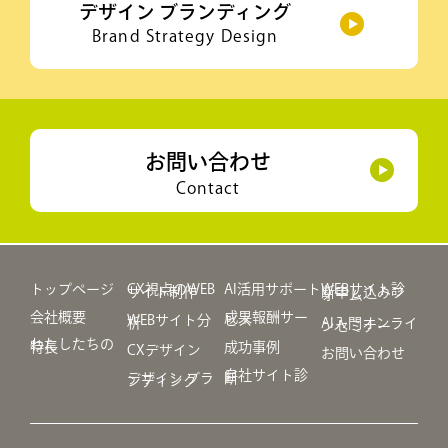
デザイン ブランディング
Brand Strategy Design
お問い合わせ
Contact
トップページ
CX視点のWEB
AI活用サポート
WEBサイト診
サイト制作
断申し込みフ
ォーム
会社概要
成果報酬サー
WEBサイト分
ビス
析
AI入門オンライ
ンセミナー
わたしたちの
特長
成功事例
CXデザイン
お問い合わせ
自社サイト診
デザイン ブラ
断
ンディング