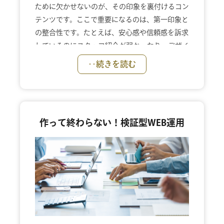
ために欠かせないのが、その印象を裏付けるコン
テンツです。ここで重要になるのは、第一印象と
の整合性です。たとえば、安心感や信頼感を訴求
しているのにスタッフ紹介が弱かったり、デザイ
ン提案力を強みとしているのに施工事例が水回り
‥続きを読む
中心だったりすると、TOPページの第一印象で好
意的だったお客様も違和感を覚え、離れてしまい
ます。第一印象と矛盾しない施工事例やプロセ
ス、考え方といった根拠あるコンテンツがそろう
作って終わらない！検証型WEB運用
ことで、「ここなら大丈夫そうだ」という期待感
が高まり、問い合わせや相談へと自然につながっ
ていきます。