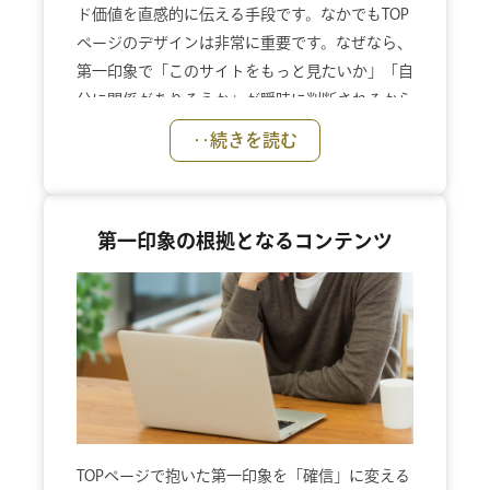
ド価値を直感的に伝える手段です。なかでもTOP
ページのデザインは非常に重要です。なぜなら、
第一印象で「このサイトをもっと見たいか」「自
分に関係がありそうか」が瞬時に判断されるから
です。TOPデザインの段階で「自分のための会社
‥続きを読む
ではなさそう」と感じられてしまえば、どれだけ
中身が充実していても、そこで離脱されてしまい
ます。私たちは、単に「きれい」「おしゃれ」な
第一印象の根拠となるコンテンツ
デザインを目指すのではなく、その会社らしさや
大切にしている価値が一目で伝わることを重視し
ます。色・写真・余白・トーンといった視覚要素
を通じて、「この会社らしい」「ここなら期待で
きそう」と感じてもらえる第一印象を設計しま
す。
TOPページで抱いた第一印象を「確信」に変える