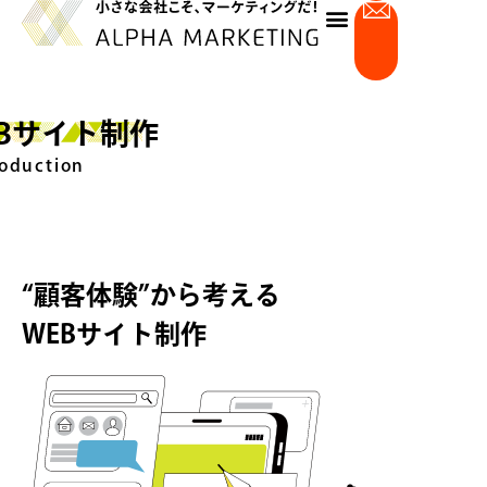
内
容
を
ス
キ
Bサイト制作​
ッ
プ
oduction
“顧客体験”から考える
WEBサイト制作