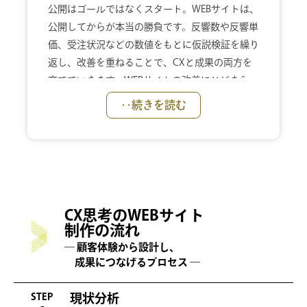
公開はゴールではなくスタート。WEBサイトは、
公開してからが本当の勝負です。反響数や反響単
価、受注状況などの数値をもとに仮説検証を繰り
返し、改善を重ねることで、CXと成果の両方を
育てていきます。WEBサイトの改善にとどまら
ず、目標数値に届かない場合には、セミナーやプ
‥続きを読む
ロモーション、SNS施策なども柔軟に組み合わせ
て対応。WEB運用を軸に、マーケティングコミュ
ニケーション全体を設計し、確実に「求める成
果」を実現します。
CX思考のWEBサイト
制作の流れ
― 顧客体験から設計し、
成果につなげるプロセス ―
STEP
現状分析