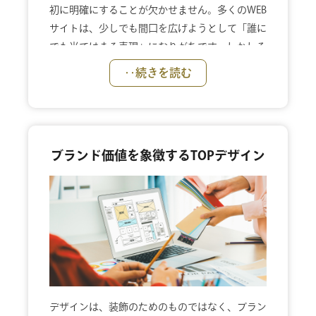
初に明確にすることが欠かせません。多くのWEB
サイトは、少しでも間口を広げようとして「誰に
でも当てはまる表現」になりがちです。しかしそ
の結果、誰の心にも強く刺さらないサイトになっ
‥続きを読む
てしまいます。私たちは、反響データや中期ビジ
ョンをもとに、「自社にとって本当に価値あるお
客様は誰か」「どんな悩み・期待を持った人に選
ばれているのか」を整理し、最重要ターゲットを
ブランド価値を象徴するTOPデザイン
明確に設定します。全員に向けないからこそ、メ
ッセージに芯が生まれ、「これは自分のためのサ
イトだ」と感じてもらえる体験が生まれます。
デザインは、装飾のためのものではなく、ブラン