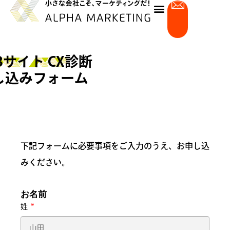
内
容
を
ス
キ
Bサイト CX診断
ッ
し込みフォーム
プ
下記フォームに必要事項をご入力のうえ、お申し込
みください。
お名前
姓